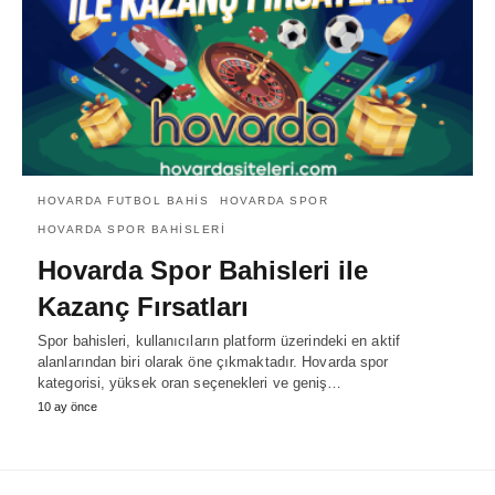
HOVARDA FUTBOL BAHIS
HOVARDA SPOR
HOVARDA SPOR BAHISLERI
Hovarda Spor Bahisleri ile
Kazanç Fırsatları
Spor bahisleri, kullanıcıların platform üzerindeki en aktif
alanlarından biri olarak öne çıkmaktadır. Hovarda spor
kategorisi, yüksek oran seçenekleri ve geniş…
10 ay önce