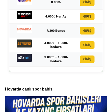
8.000₺
GİRİŞ
4.000₺ Her Ay
GİRİŞ
%300 Bonus
GİRİŞ
4.000₺ + 1.000₺
GİRİŞ
bedava
3.000₺ + 1.500₺
GİRİŞ
bedava
Hovarda canlı spor bahis