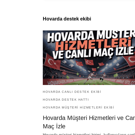
Hovarda destek ekibi
HOVARDA CANLI DESTEK EKIBI
HOVARDA DESTEK HATTI
HOVARDA MÜŞTERI HIZMETLERI EKIBI
Hovarda Müşteri Hizmetleri ve Can
Maç İzle
Hovarda müşteri hizmetleri birimi, kullanıcıların canl