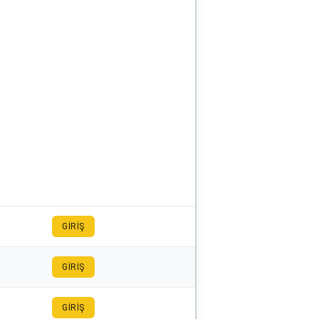
GİRİŞ
GİRİŞ
GİRİŞ