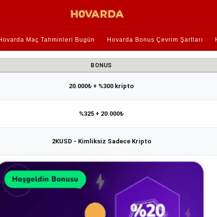
Hovarda Maç Tahminleri Bugün
Hovarda Bonus Çevrim Şartları
BONUS
20.000₺ + %300 kripto
%325 + 20.000₺
2KUSD - Kimliksiz Sadece Kripto