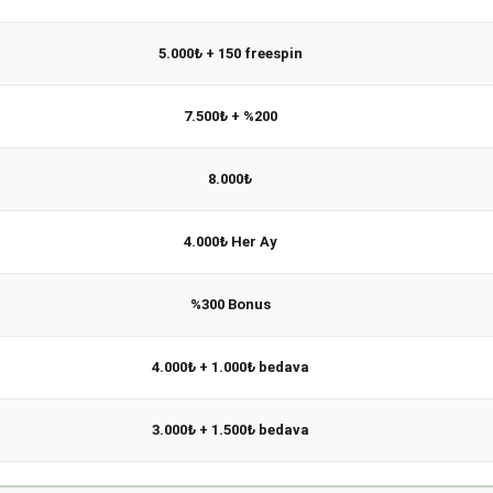
5.000₺ + 150 freespin
7.500₺ + %200
8.000₺
4.000₺ Her Ay
%300 Bonus
4.000₺ + 1.000₺ bedava
3.000₺ + 1.500₺ bedava