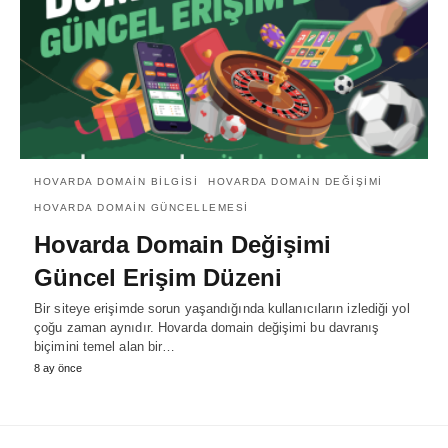
HOVARDA DOMAIN BILGISI
HOVARDA DOMAIN DEĞIŞIMI
HOVARDA DOMAIN GÜNCELLEMESI
Hovarda Domain Değişimi
Güncel Erişim Düzeni
Bir siteye erişimde sorun yaşandığında kullanıcıların izlediği yol
çoğu zaman aynıdır. Hovarda domain değişimi bu davranış
biçimini temel alan bir…
8 ay önce