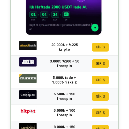
20.000₺ + %225
GİRİŞ
kripto
3.000₺ %200 + 50
GİRİŞ
freespin
5.000₺ iade +
GİRİŞ
1.000₺ risksiz
6.500₺ + 150
GİRİŞ
freespin
5.000₺ + 100
GİRİŞ
freespin
8.000₺ + 150