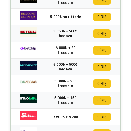
GİRİŞ
freespin
5.000₺ nakit iade
GİRİŞ
5.050₺ + 500₺
GİRİŞ
bedava
6.000₺ + 80
GİRİŞ
freespin
5.000₺ + 500₺
GİRİŞ
bedava
5.000₺ + 300
GİRİŞ
freespin
5.000₺ + 150
GİRİŞ
freespin
7.500₺ + %200
GİRİŞ