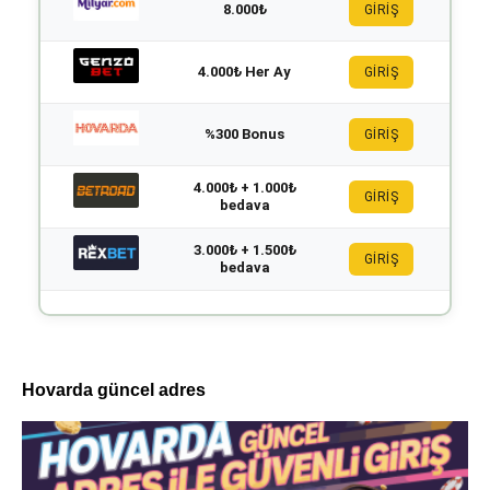
8.000₺
GİRİŞ
4.000₺ Her Ay
GİRİŞ
%300 Bonus
GİRİŞ
4.000₺ + 1.000₺
GİRİŞ
bedava
3.000₺ + 1.500₺
GİRİŞ
bedava
Hovarda güncel adres