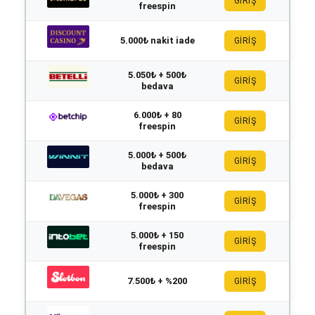
GİRİŞ
freespin
5.000₺ nakit iade
GİRİŞ
5.050₺ + 500₺
GİRİŞ
bedava
6.000₺ + 80
GİRİŞ
freespin
5.000₺ + 500₺
GİRİŞ
bedava
5.000₺ + 300
GİRİŞ
freespin
5.000₺ + 150
GİRİŞ
freespin
7.500₺ + %200
GİRİŞ