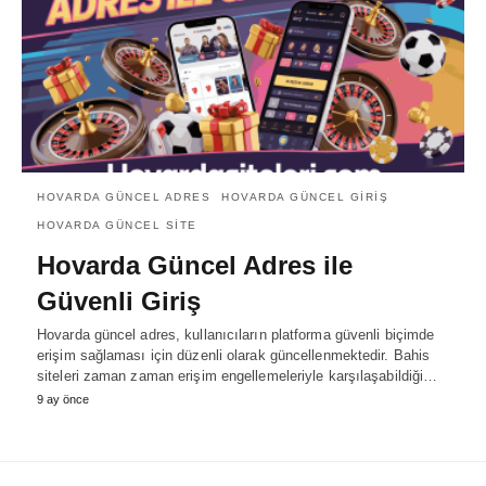
HOVARDA GÜNCEL ADRES
HOVARDA GÜNCEL GIRIŞ
HOVARDA GÜNCEL SITE
Hovarda Güncel Adres ile
Güvenli Giriş
Hovarda güncel adres, kullanıcıların platforma güvenli biçimde
erişim sağlaması için düzenli olarak güncellenmektedir. Bahis
siteleri zaman zaman erişim engellemeleriyle karşılaşabildiği…
9 ay önce