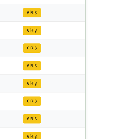
GİRİŞ
GİRİŞ
GİRİŞ
GİRİŞ
GİRİŞ
GİRİŞ
GİRİŞ
GİRİŞ