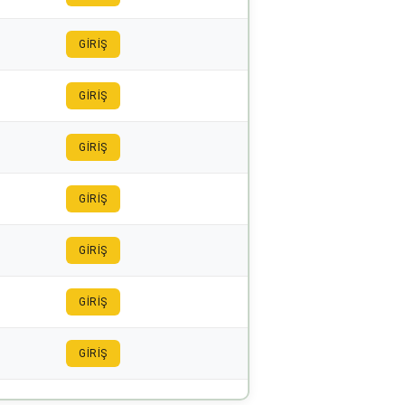
GİRİŞ
GİRİŞ
GİRİŞ
GİRİŞ
GİRİŞ
GİRİŞ
GİRİŞ