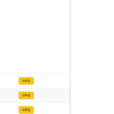
GİRİŞ
GİRİŞ
GİRİŞ