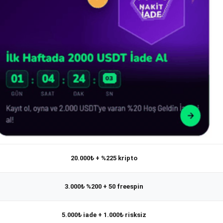
20.000₺ + %225 kripto
3.000₺ %200 + 50 freespin
5.000₺ iade + 1.000₺ risksiz