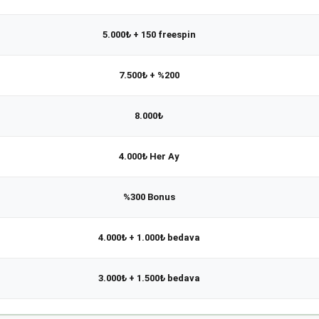
5.000₺ + 150 freespin
7.500₺ + %200
8.000₺
4.000₺ Her Ay
%300 Bonus
4.000₺ + 1.000₺ bedava
3.000₺ + 1.500₺ bedava