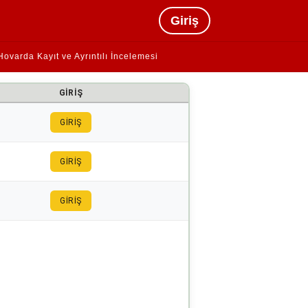
Giriş
Hovarda Kayıt ve Ayrıntılı İncelemesi
GIRIŞ
GİRİŞ
GİRİŞ
GİRİŞ