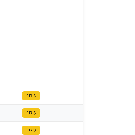
GİRİŞ
GİRİŞ
GİRİŞ