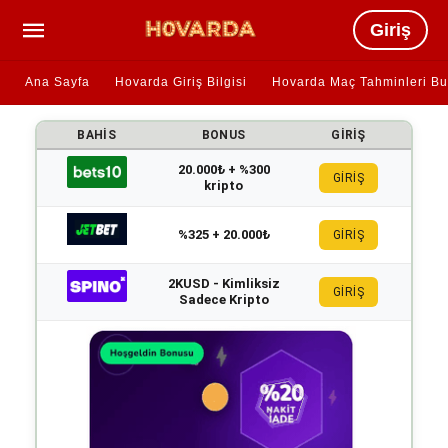
Giriş
Ana Sayfa
Hovarda Giriş Bilgisi
Hovarda Maç Tahminleri B
BAHIS
BONUS
GIRIŞ
20.000₺ + %300
GİRİŞ
kripto
%325 + 20.000₺
GİRİŞ
2KUSD - Kimliksiz
GİRİŞ
Sadece Kripto