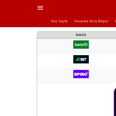
Ana Sayfa
Hovarda Giriş Bilgisi
BAHIS