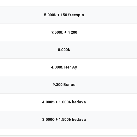
5.000₺ + 150 freespin
7.500₺ + %200
8.000₺
4.000₺ Her Ay
%300 Bonus
4.000₺ + 1.000₺ bedava
3.000₺ + 1.500₺ bedava