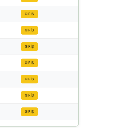
GİRİŞ
GİRİŞ
GİRİŞ
GİRİŞ
GİRİŞ
GİRİŞ
GİRİŞ