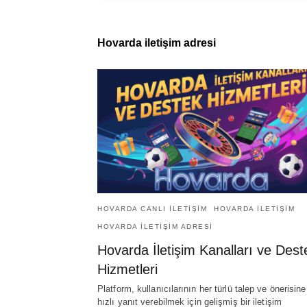
Hovarda iletişim adresi
HOVARDA CANLI ILETIŞIM
HOVARDA ILETIŞIM
HOVARDA ILETIŞIM ADRESI
Hovarda İletişim Kanalları ve Dest
Hizmetleri
Platform, kullanıcılarının her türlü talep ve önerisine
hızlı yanıt verebilmek için gelişmiş bir iletişim