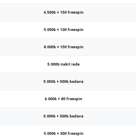
6.500₺ + 150 freespin
5.000₺ + 100 freespin
8.000₺ + 150 freespin
5.000₺ nakit iade
5.050₺ + 500₺ bedava
6.000₺ + 80 freespin
5.000₺ + 500₺ bedava
5.000₺ + 300 freespin