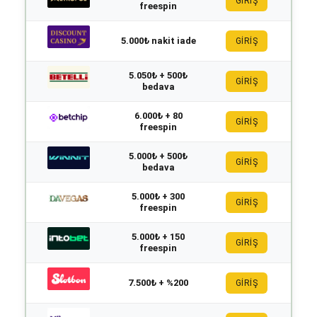
GİRİŞ
freespin
5.000₺ nakit iade
GİRİŞ
5.050₺ + 500₺
GİRİŞ
bedava
6.000₺ + 80
GİRİŞ
freespin
5.000₺ + 500₺
GİRİŞ
bedava
5.000₺ + 300
GİRİŞ
freespin
5.000₺ + 150
GİRİŞ
freespin
7.500₺ + %200
GİRİŞ