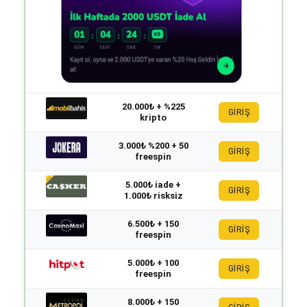
20.000₺ + %225
GİRİŞ
kripto
3.000₺ %200 + 50
GİRİŞ
freespin
5.000₺ iade +
GİRİŞ
1.000₺ risksiz
6.500₺ + 150
GİRİŞ
freespin
5.000₺ + 100
GİRİŞ
freespin
8.000₺ + 150