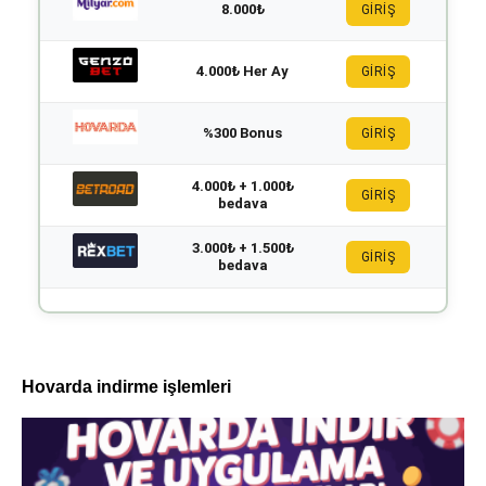
8.000₺
GİRİŞ
4.000₺ Her Ay
GİRİŞ
%300 Bonus
GİRİŞ
4.000₺ + 1.000₺
GİRİŞ
bedava
3.000₺ + 1.500₺
GİRİŞ
bedava
Hovarda indirme işlemleri