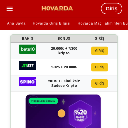
Giriş
Ana Sayfa
Hovarda Giriş Bilgisi
Hovarda Maç Tahminleri B
BAHIS
BONUS
GIRIŞ
20.000₺ + %300
GİRİŞ
kripto
%325 + 20.000₺
GİRİŞ
2KUSD - Kimliksiz
GİRİŞ
Sadece Kripto