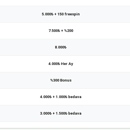
5.000₺ + 150 freespin
7.500₺ + %200
8.000₺
4.000₺ Her Ay
%300 Bonus
4.000₺ + 1.000₺ bedava
3.000₺ + 1.500₺ bedava