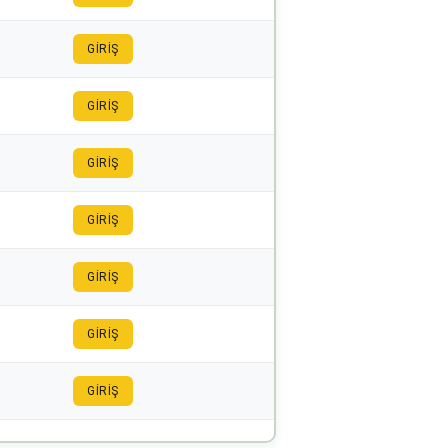
GİRİŞ
GİRİŞ
GİRİŞ
GİRİŞ
GİRİŞ
GİRİŞ
GİRİŞ