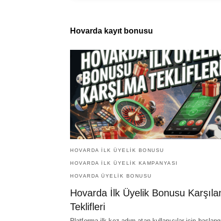
Hovarda kayıt bonusu
HOVARDA ILK ÜYELIK BONUSU
HOVARDA ILK ÜYELIK KAMPANYASI
HOVARDA ÜYELIK BONUSU
Hovarda İlk Üyelik Bonusu Karşıl
Teklifleri
Platforma ilk kez adım atan kullanıcılar için başlang