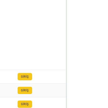
GİRİŞ
GİRİŞ
GİRİŞ