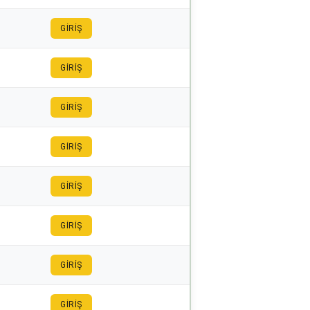
GİRİŞ
GİRİŞ
GİRİŞ
GİRİŞ
GİRİŞ
GİRİŞ
GİRİŞ
GİRİŞ