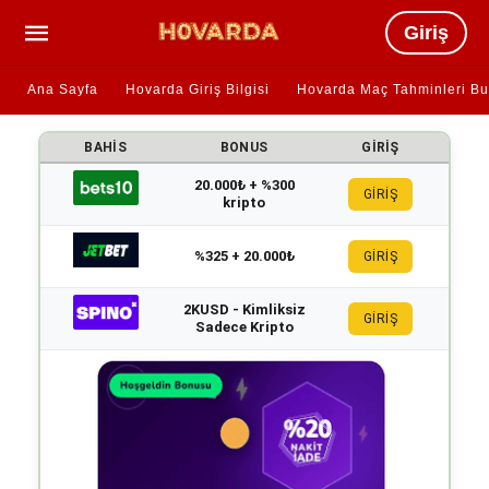
Giriş
Ana Sayfa
Hovarda Giriş Bilgisi
Hovarda Maç Tahminleri B
BAHIS
BONUS
GIRIŞ
20.000₺ + %300
GİRİŞ
kripto
%325 + 20.000₺
GİRİŞ
2KUSD - Kimliksiz
GİRİŞ
Sadece Kripto