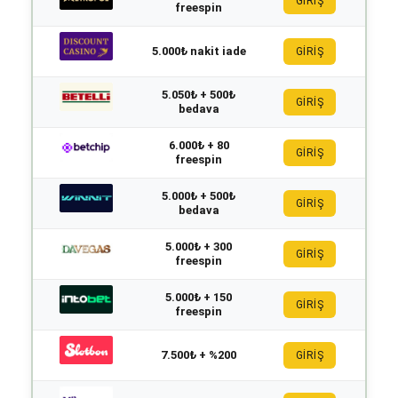
GİRİŞ
freespin
5.000₺ nakit iade
GİRİŞ
5.050₺ + 500₺
GİRİŞ
bedava
6.000₺ + 80
GİRİŞ
freespin
5.000₺ + 500₺
GİRİŞ
bedava
5.000₺ + 300
GİRİŞ
freespin
5.000₺ + 150
GİRİŞ
freespin
7.500₺ + %200
GİRİŞ