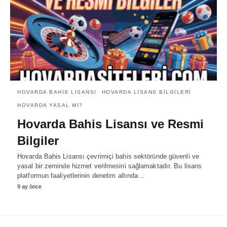
HOVARDA BAHIS LISANSI
HOVARDA LISANS BILGILERI
HOVARDA YASAL MI?
Hovarda Bahis Lisansı ve Resmi
Bilgiler
Hovarda Bahis Lisansı çevrimiçi bahis sektöründe güvenli ve
yasal bir zeminde hizmet verilmesini sağlamaktadır. Bu lisans
platformun faaliyetlerinin denetim altında…
9 ay önce