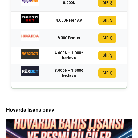
8.000₺
GİRİŞ
4.000₺ Her Ay
GİRİŞ
%300 Bonus
GİRİŞ
4.000₺ + 1.000₺
GİRİŞ
bedava
3.000₺ + 1.500₺
GİRİŞ
bedava
Hovarda lisans onayı