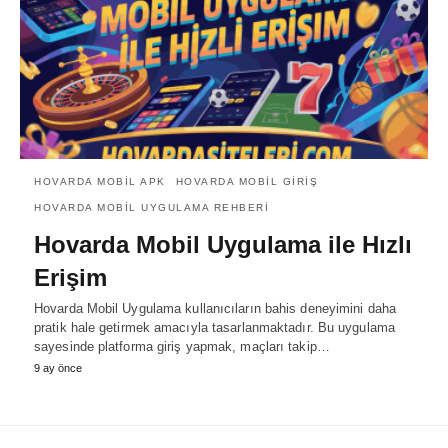
HOVARDA MOBIL APK
HOVARDA MOBIL GIRIŞ
HOVARDA MOBIL UYGULAMA REHBERI
Hovarda Mobil Uygulama ile Hızlı
Erişim
Hovarda Mobil Uygulama kullanıcıların bahis deneyimini daha
pratik hale getirmek amacıyla tasarlanmaktadır. Bu uygulama
sayesinde platforma giriş yapmak, maçları takip…
9 ay önce