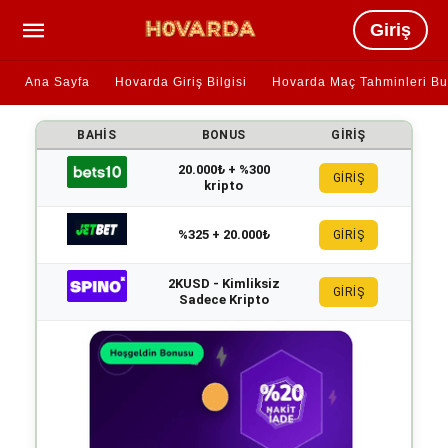
Giriş
Ana Sayfa
Hovarda Giriş Bilgisi
Hovarda Maç Tahminleri B
BAHIS
BONUS
GIRIŞ
20.000₺ + %300
GİRİŞ
kripto
%325 + 20.000₺
GİRİŞ
2KUSD - Kimliksiz
GİRİŞ
Sadece Kripto