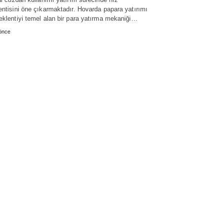
entisini öne çıkarmaktadır. Hovarda papara yatırımı
eklentiyi temel alan bir para yatırma mekaniği…
önce