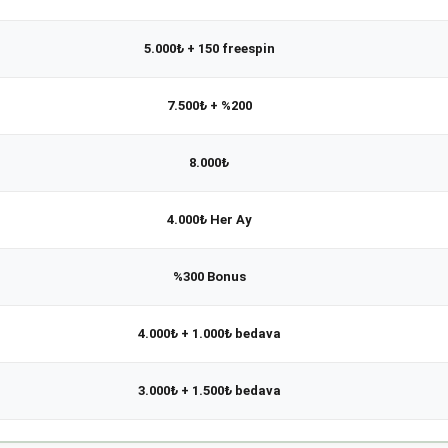
5.000₺ + 150 freespin
7.500₺ + %200
8.000₺
4.000₺ Her Ay
%300 Bonus
4.000₺ + 1.000₺ bedava
3.000₺ + 1.500₺ bedava