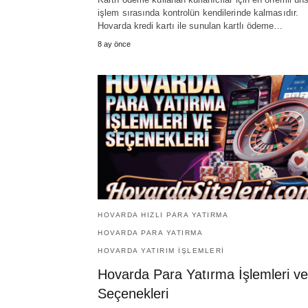
işlem sırasında kontrolün kendilerinde kalmasıdır.
Hovarda kredi kartı ile sunulan kartlı ödeme…
8 ay önce
HOVARDA HIZLI PARA YATIRMA
HOVARDA PARA YATIRMA
HOVARDA YATIRIM IŞLEMLERI
Hovarda Para Yatırma İşlemleri ve
Seçenekleri