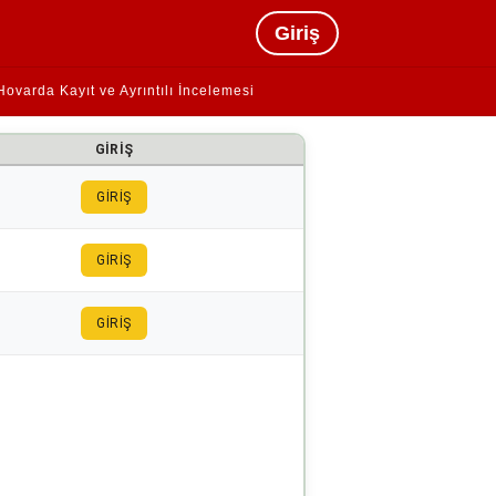
Giriş
Hovarda Kayıt ve Ayrıntılı İncelemesi
GIRIŞ
GİRİŞ
GİRİŞ
GİRİŞ