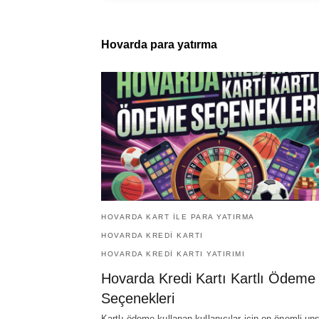
Hovarda para yatırma
HOVARDA KART ILE PARA YATIRMA
HOVARDA KREDI KARTI
HOVARDA KREDI KARTI YATIRIMI
Hovarda Kredi Kartı Kartlı Ödeme
Seçenekleri
Kartlı ödeme kullanan kullanıcılar için en önemli un