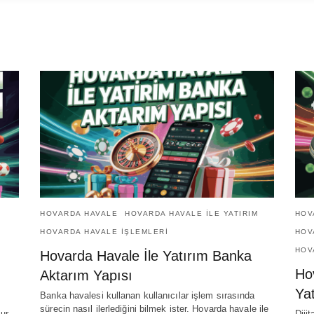
HOVARDA HAVALE
HOVARDA HAVALE ILE YATIRIM
HOV
HOVARDA HAVALE IŞLEMLERI
HOV
HOV
Hovarda Havale İle Yatırım Banka
Ho
Aktarım Yapısı
Ya
Banka havalesi kullanan kullanıcılar işlem sırasında
sürecin nasıl ilerlediğini bilmek ister. Hovarda havale ile
sur
Diji