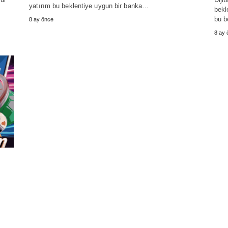
yatırım bu beklentiye uygun bir banka…
bekl
bu b
8 ay önce
8 ay 