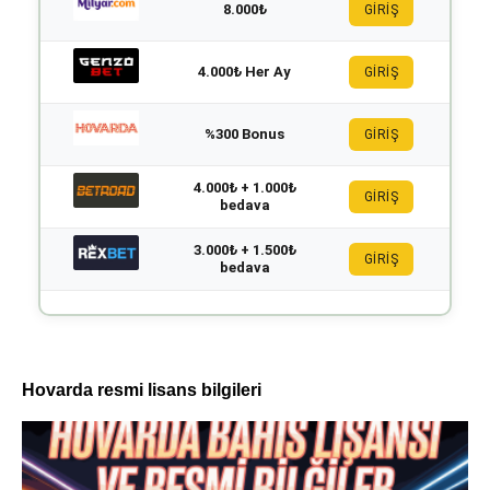
8.000₺
GİRİŞ
4.000₺ Her Ay
GİRİŞ
%300 Bonus
GİRİŞ
4.000₺ + 1.000₺
GİRİŞ
bedava
3.000₺ + 1.500₺
GİRİŞ
bedava
Hovarda resmi lisans bilgileri