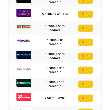
GİRİŞ
freespin
5.000₺ nakit iade
GİRİŞ
5.050₺ + 500₺
GİRİŞ
bedava
6.000₺ + 80
GİRİŞ
freespin
5.000₺ + 500₺
GİRİŞ
bedava
5.000₺ + 300
GİRİŞ
freespin
5.000₺ + 150
GİRİŞ
freespin
7.500₺ + %200
GİRİŞ