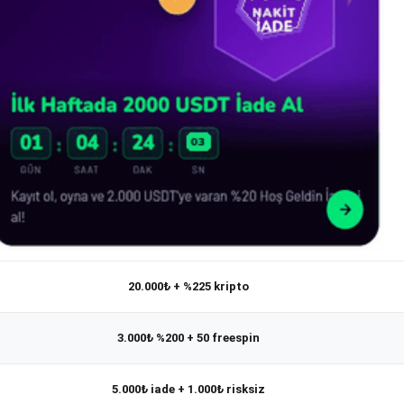
20.000₺ + %225 kripto
3.000₺ %200 + 50 freespin
5.000₺ iade + 1.000₺ risksiz