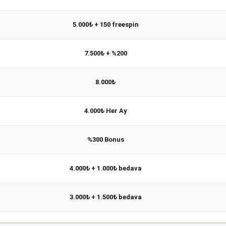
5.000₺ + 150 freespin
7.500₺ + %200
8.000₺
4.000₺ Her Ay
%300 Bonus
4.000₺ + 1.000₺ bedava
3.000₺ + 1.500₺ bedava