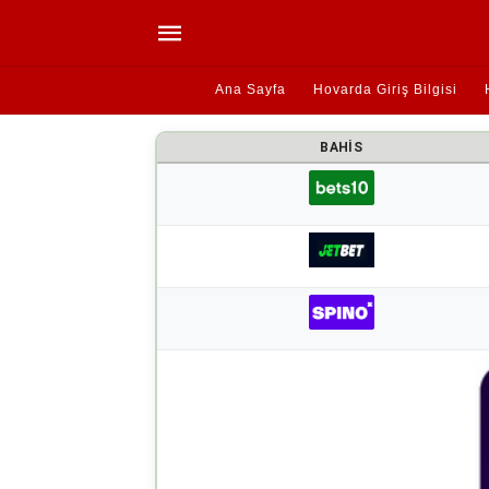
Ana Sayfa
Hovarda Giriş Bilgisi
BAHIS