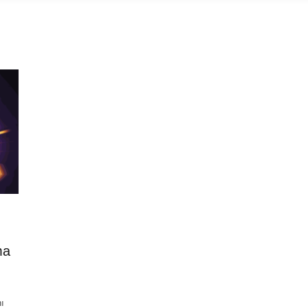
U
ma
nı