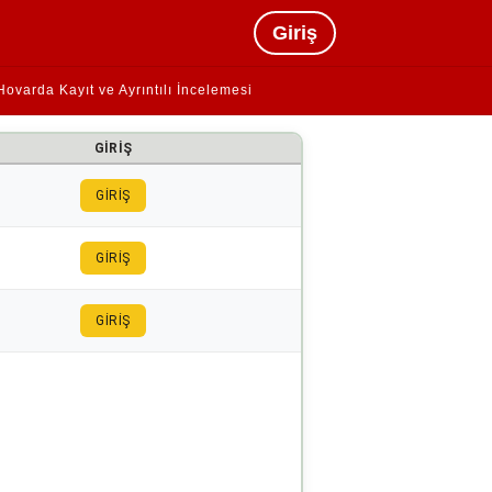
Giriş
Hovarda Kayıt ve Ayrıntılı İncelemesi
GIRIŞ
GİRİŞ
GİRİŞ
GİRİŞ