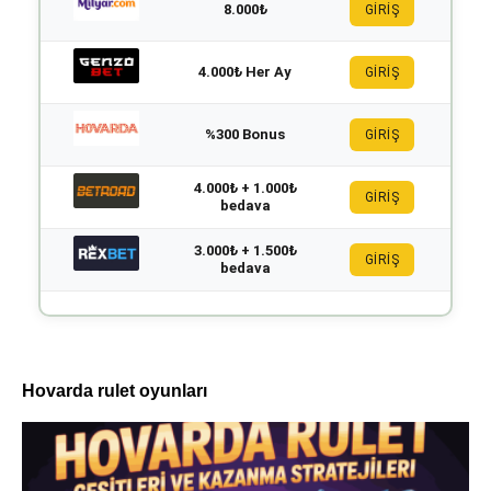
8.000₺
GİRİŞ
4.000₺ Her Ay
GİRİŞ
%300 Bonus
GİRİŞ
4.000₺ + 1.000₺
GİRİŞ
bedava
3.000₺ + 1.500₺
GİRİŞ
bedava
Hovarda rulet oyunları