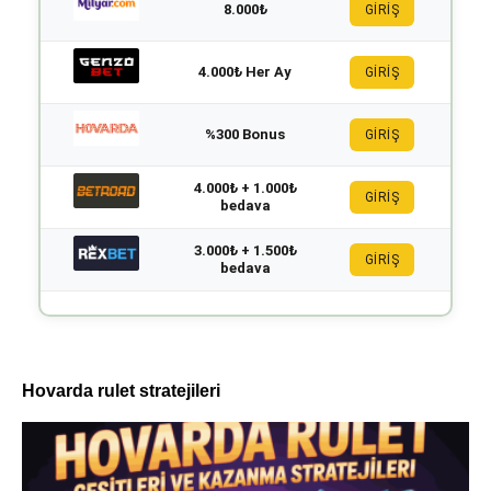
8.000₺
GİRİŞ
4.000₺ Her Ay
GİRİŞ
%300 Bonus
GİRİŞ
4.000₺ + 1.000₺
GİRİŞ
bedava
3.000₺ + 1.500₺
GİRİŞ
bedava
Hovarda rulet stratejileri