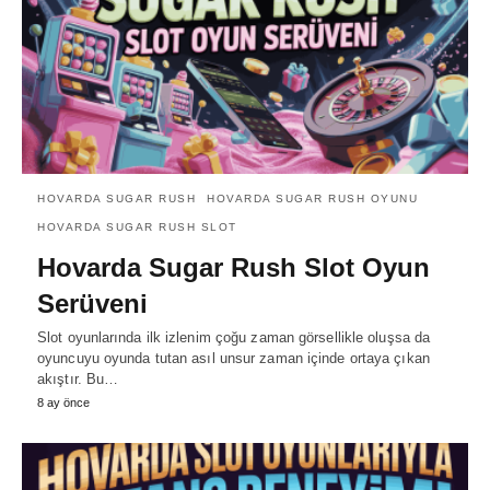
HOVARDA SUGAR RUSH
HOVARDA SUGAR RUSH OYUNU
HOVARDA SUGAR RUSH SLOT
Hovarda Sugar Rush Slot Oyun
Serüveni
Slot oyunlarında ilk izlenim çoğu zaman görsellikle oluşsa da
oyuncuyu oyunda tutan asıl unsur zaman içinde ortaya çıkan
akıştır. Bu…
8 ay önce