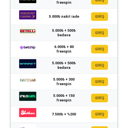
GİRİŞ
freespin
5.000₺ nakit iade
GİRİŞ
5.050₺ + 500₺
GİRİŞ
bedava
6.000₺ + 80
GİRİŞ
freespin
5.000₺ + 500₺
GİRİŞ
bedava
5.000₺ + 300
GİRİŞ
freespin
5.000₺ + 150
GİRİŞ
freespin
7.500₺ + %200
GİRİŞ