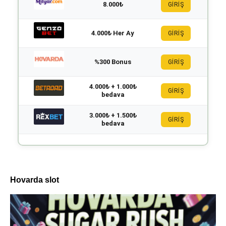
8.000₺
GİRİŞ
4.000₺ Her Ay
GİRİŞ
%300 Bonus
GİRİŞ
4.000₺ + 1.000₺
GİRİŞ
bedava
3.000₺ + 1.500₺
GİRİŞ
bedava
Hovarda slot