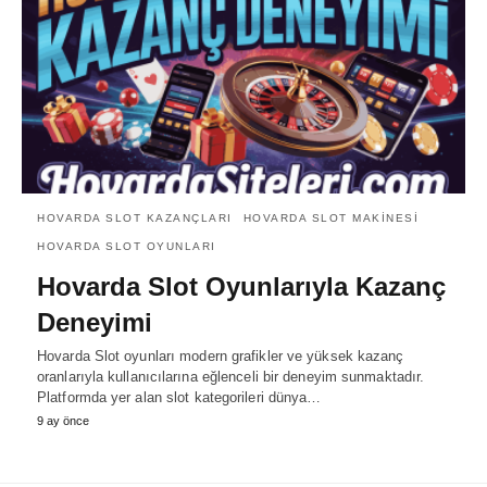
HOVARDA SLOT KAZANÇLARI
HOVARDA SLOT MAKINESI
HOVARDA SLOT OYUNLARI
Hovarda Slot Oyunlarıyla Kazanç
Deneyimi
Hovarda Slot oyunları modern grafikler ve yüksek kazanç
oranlarıyla kullanıcılarına eğlenceli bir deneyim sunmaktadır.
Platformda yer alan slot kategorileri dünya…
9 ay önce