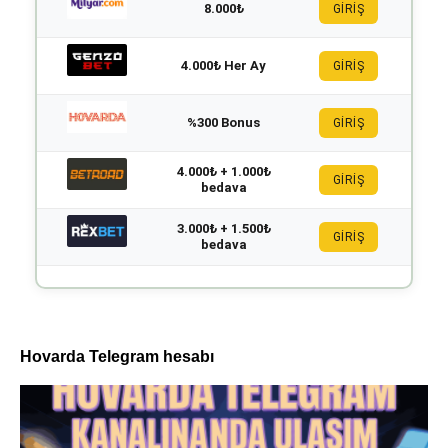
8.000₺
GİRİŞ
4.000₺ Her Ay
GİRİŞ
%300 Bonus
GİRİŞ
4.000₺ + 1.000₺
GİRİŞ
bedava
3.000₺ + 1.500₺
GİRİŞ
bedava
Hovarda Telegram hesabı