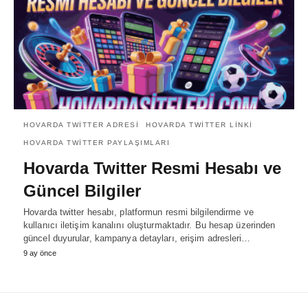
HOVARDA TWITTER ADRESI
HOVARDA TWITTER LINKI
HOVARDA TWITTER PAYLAŞIMLARI
Hovarda Twitter Resmi Hesabı ve
Güncel Bilgiler
Hovarda twitter hesabı, platformun resmi bilgilendirme ve
kullanıcı iletişim kanalını oluşturmaktadır. Bu hesap üzerinden
güncel duyurular, kampanya detayları, erişim adresleri…
9 ay önce