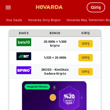
Giriş
Ana Sayfa
Hovarda Giriş Bilgisi
Hovarda Maç Tahminleri B
BAHIS
BONUS
GIRIŞ
20.000₺ + %300
GİRİŞ
kripto
%325 + 20.000₺
GİRİŞ
2KUSD - Kimliksiz
GİRİŞ
Sadece Kripto