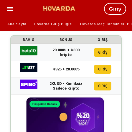
Giriş
Ana Sayfa
Hovarda Giriş Bilgisi
Hovarda Maç Tahminleri B
BAHIS
BONUS
GIRIŞ
20.000₺ + %300
GİRİŞ
kripto
%325 + 20.000₺
GİRİŞ
2KUSD - Kimliksiz
GİRİŞ
Sadece Kripto