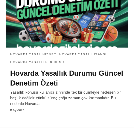
HOVARDA YASAL HIZMET
HOVARDA YASAL LISANSI
HOVARDA YASALLIK DURUMU
Hovarda Yasallık Durumu Güncel
Denetim Özeti
Yasallık konusu kullanıcı zihninde tek bir cümleyle netleşen bir
başlık değildir çünkü süreç çoğu zaman çok katmanlıdır. Bu
nedenle Hovarda…
8 ay önce