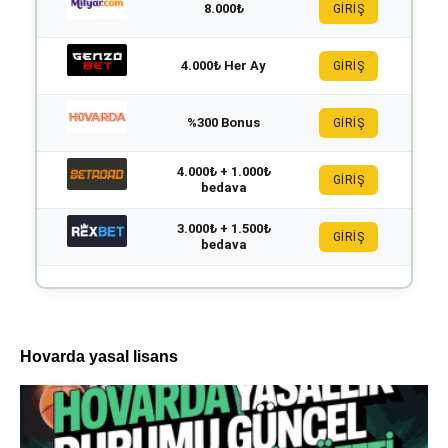
8.000₺
GİRİŞ
4.000₺ Her Ay
GİRİŞ
%300 Bonus
GİRİŞ
4.000₺ + 1.000₺
GİRİŞ
bedava
3.000₺ + 1.500₺
GİRİŞ
bedava
Hovarda yasal lisans