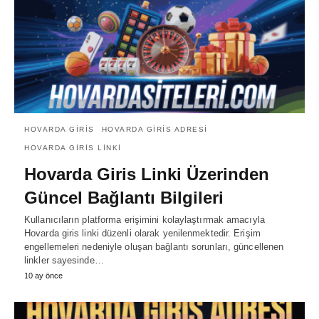
HOVARDA GIRIS
HOVARDA GIRIS ADRESI
HOVARDA GIRIS LINKI
Hovarda Giris Linki Üzerinden
Güncel Bağlantı Bilgileri
Kullanıcıların platforma erişimini kolaylaştırmak amacıyla
Hovarda giris linki düzenli olarak yenilenmektedir. Erişim
engellemeleri nedeniyle oluşan bağlantı sorunları, güncellenen
linkler sayesinde…
10 ay önce