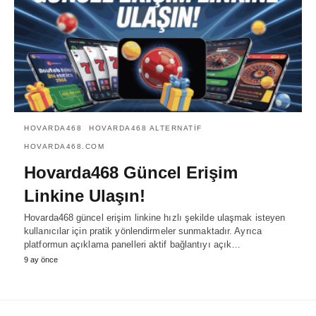
HOVARDA468
HOVARDA468 ALTERNATIF
HOVARDA468.COM
Hovarda468 Güncel Erişim
Linkine Ulaşın!
Hovarda468 güncel erişim linkine hızlı şekilde ulaşmak isteyen
kullanıcılar için pratik yönlendirmeler sunmaktadır. Ayrıca
platformun açıklama panelleri aktif bağlantıyı açık…
9 ay önce