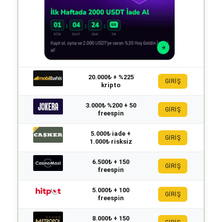
20.000₺ + %225
GİRİŞ
kripto
3.000₺ %200 + 50
GİRİŞ
freespin
5.000₺ iade +
GİRİŞ
1.000₺ risksiz
6.500₺ + 150
GİRİŞ
freespin
5.000₺ + 100
GİRİŞ
freespin
8.000₺ + 150