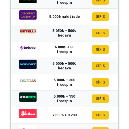
GİRİŞ
freespin
5.000₺ nakit iade
GİRİŞ
5.050₺ + 500₺
GİRİŞ
bedava
6.000₺ + 80
GİRİŞ
freespin
5.000₺ + 500₺
GİRİŞ
bedava
5.000₺ + 300
GİRİŞ
freespin
5.000₺ + 150
GİRİŞ
freespin
7.500₺ + %200
GİRİŞ