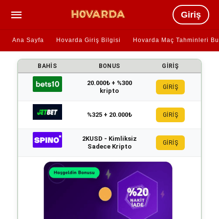
Giriş
Ana Sayfa
Hovarda Giriş Bilgisi
Hovarda Maç Tahminleri B
BAHIS
BONUS
GIRIŞ
20.000₺ + %300
GİRİŞ
kripto
%325 + 20.000₺
GİRİŞ
2KUSD - Kimliksiz
GİRİŞ
Sadece Kripto