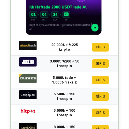
20.000₺ + %225
GİRİŞ
kripto
3.000₺ %200 + 50
GİRİŞ
freespin
5.000₺ iade +
GİRİŞ
1.000₺ risksiz
6.500₺ + 150
GİRİŞ
freespin
5.000₺ + 100
GİRİŞ
freespin
8.000₺ + 150