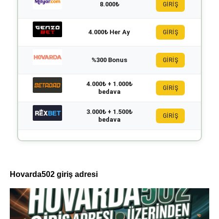
8.000₺
GİRİŞ
4.000₺ Her Ay
GİRİŞ
%300 Bonus
GİRİŞ
4.000₺ + 1.000₺
GİRİŞ
bedava
3.000₺ + 1.500₺
GİRİŞ
bedava
Hovarda502 giriş adresi