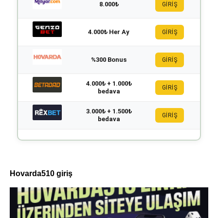
8.000₺
GİRİŞ
4.000₺ Her Ay
GİRİŞ
%300 Bonus
GİRİŞ
4.000₺ + 1.000₺
GİRİŞ
bedava
3.000₺ + 1.500₺
GİRİŞ
bedava
Hovarda510 giriş