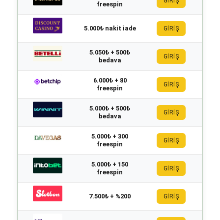
GİRİŞ
freespin
5.000₺ nakit iade
GİRİŞ
5.050₺ + 500₺
GİRİŞ
bedava
6.000₺ + 80
GİRİŞ
freespin
5.000₺ + 500₺
GİRİŞ
bedava
5.000₺ + 300
GİRİŞ
freespin
5.000₺ + 150
GİRİŞ
freespin
7.500₺ + %200
GİRİŞ