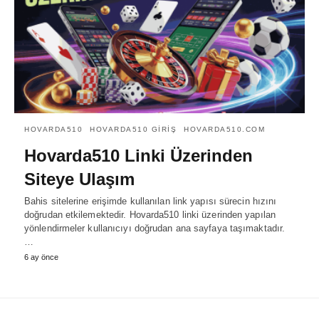
HOVARDA510
HOVARDA510 GIRIŞ
HOVARDA510.COM
Hovarda510 Linki Üzerinden
Siteye Ulaşım
Bahis sitelerine erişimde kullanılan link yapısı sürecin hızını
doğrudan etkilemektedir. Hovarda510 linki üzerinden yapılan
yönlendirmeler kullanıcıyı doğrudan ana sayfaya taşımaktadır.
…
6 ay önce