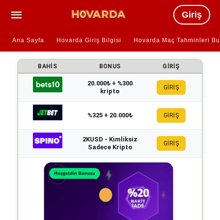
Giriş
Ana Sayfa
Hovarda Giriş Bilgisi
Hovarda Maç Tahminleri B
BAHIS
BONUS
GIRIŞ
20.000₺ + %300
GİRİŞ
kripto
%325 + 20.000₺
GİRİŞ
2KUSD - Kimliksiz
GİRİŞ
Sadece Kripto