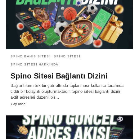
SPINO BAHIS SITESI
SPINO SITESI
SPINO SITESI HAKKINDA
Spino Sitesi Bağlantı Dizini
Bağlantıların tek bir çatı altında toplanması kullanıcı tarafında
ciddi bir kolaylık oluşturmaktadır. Spino sitesi bağlantı dizini
aktif adresleri düzenli bir…
7 ay önce