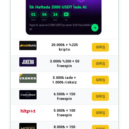
20.000₺ + %225
GİRİŞ
kripto
3.000₺ %200 + 50
GİRİŞ
freespin
5.000₺ iade +
GİRİŞ
1.000₺ risksiz
6.500₺ + 150
GİRİŞ
freespin
5.000₺ + 100
GİRİŞ
freespin
8.000₺ + 150