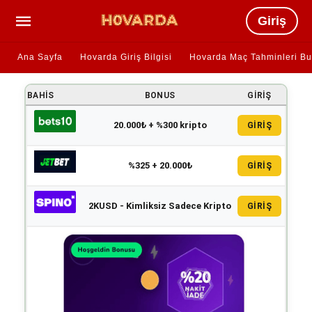
Giriş
Ana Sayfa
Hovarda Giriş Bilgisi
Hovarda Maç Tahminleri B
BAHIS
BONUS
GIRIŞ
20.000₺ + %300 kripto
GİRİŞ
%325 + 20.000₺
GİRİŞ
2KUSD - Kimliksiz Sadece Kripto
GİRİŞ