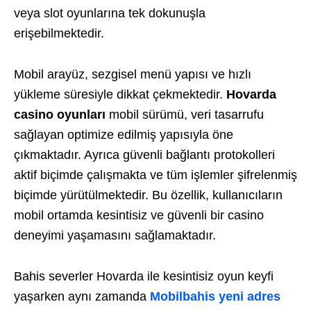
veya slot oyunlarına tek dokunuşla
erişebilmektedir.
Mobil arayüz, sezgisel menü yapısı ve hızlı
yükleme süresiyle dikkat çekmektedir.
Hovarda
casino oyunları
mobil sürümü, veri tasarrufu
sağlayan optimize edilmiş yapısıyla öne
çıkmaktadır. Ayrıca güvenli bağlantı protokolleri
aktif biçimde çalışmakta ve tüm işlemler şifrelenmiş
biçimde yürütülmektedir. Bu özellik, kullanıcıların
mobil ortamda kesintisiz ve güvenli bir casino
deneyimi yaşamasını sağlamaktadır.
Bahis severler Hovarda ile kesintisiz oyun keyfi
yaşarken aynı zamanda
Mobilbahis yeni adres