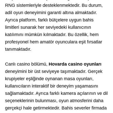
RNG sistemleriyle desteklenmektedir. Bu durum,
adil oyun deneyimini garanti altına almaktadır.
Ayrıca platform, farklı bütçelere uygun bahis
limitleri sunarak her seviyedeki kullanıcının
katılımını mümkün kılmaktadır. Bu özellik, hem
profesyonel hem amatör oyunculara eşit fırsatlar
tanımaktadır.
Canlı casino bölümü,
Hovarda casino oyunları
deneyimini bir üst seviyeye taşımaktadır. Gerçek
krupiyeler eşliğinde oynanan masa oyunları,
kullanıcıların interaktif bir deneyim yaşamasını
sağlamaktadır. Ayrıca farklı kamera açılarının ve dil
seçeneklerinin bulunması, oyun atmosferini daha
gerçekçi hale getirmektedir. Bahis severler firmada