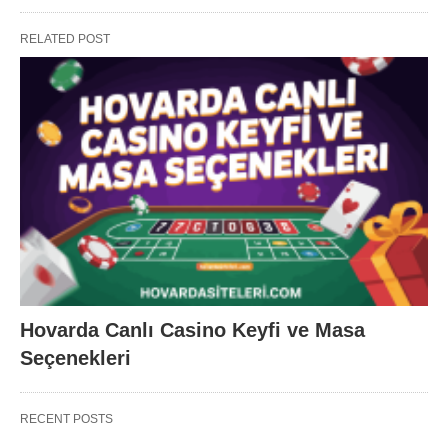
RELATED POST
Hovarda Canlı Casino Keyfi ve Masa
Seçenekleri
RECENT POSTS