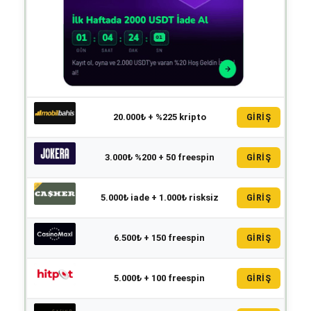
20.000₺ + %225 kripto
GİRİŞ
3.000₺ %200 + 50 freespin
GİRİŞ
5.000₺ iade + 1.000₺ risksiz
GİRİŞ
6.500₺ + 150 freespin
GİRİŞ
5.000₺ + 100 freespin
GİRİŞ