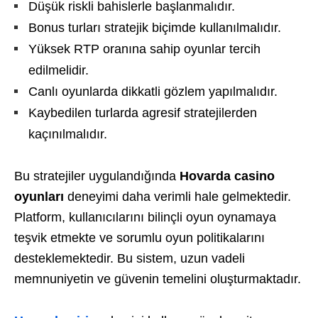
Düşük riskli bahislerle başlanmalıdır.
Bonus turları stratejik biçimde kullanılmalıdır.
Yüksek RTP oranına sahip oyunlar tercih
edilmelidir.
Canlı oyunlarda dikkatli gözlem yapılmalıdır.
Kaybedilen turlarda agresif stratejilerden
kaçınılmalıdır.
Bu stratejiler uygulandığında
Hovarda casino
oyunları
deneyimi daha verimli hale gelmektedir.
Platform, kullanıcılarını bilinçli oyun oynamaya
teşvik etmekte ve sorumlu oyun politikalarını
desteklemektedir. Bu sistem, uzun vadeli
memnuniyetin ve güvenin temelini oluşturmaktadır.