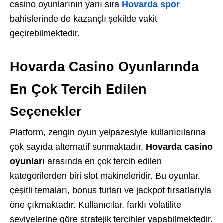
casino oyunlarının yanı sıra
Hovarda spor
bahislerinde de kazançlı şekilde vakit
geçirebilmektedir.
Hovarda Casino Oyunlarında
En Çok Tercih Edilen
Seçenekler
Platform, zengin oyun yelpazesiyle kullanıcılarına
çok sayıda alternatif sunmaktadır.
Hovarda casino
oyunları
arasında en çok tercih edilen
kategorilerden biri slot makineleridir. Bu oyunlar,
çeşitli temaları, bonus turları ve jackpot fırsatlarıyla
öne çıkmaktadır. Kullanıcılar, farklı volatilite
seviyelerine göre stratejik tercihler yapabilmektedir.