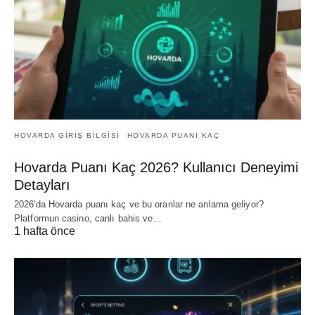
HOVARDA GIRIŞ BILGISI
HOVARDA PUANI KAÇ
Hovarda Puanı Kaç 2026? Kullanıcı Deneyimi
Detayları
2026'da Hovarda puanı kaç ve bu oranlar ne anlama geliyor?
Platformun casino, canlı bahis ve…
1 hafta önce