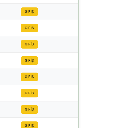
GİRİŞ
GİRİŞ
GİRİŞ
GİRİŞ
GİRİŞ
GİRİŞ
GİRİŞ
GİRİŞ