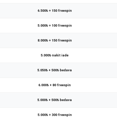
6.500₺ + 150 freespin
5.000₺ + 100 freespin
8.000₺ + 150 freespin
5.000₺ nakit iade
5.050₺ + 500₺ bedava
6.000₺ + 80 freespin
5.000₺ + 500₺ bedava
5.000₺ + 300 freespin