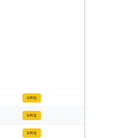
GİRİŞ
GİRİŞ
GİRİŞ