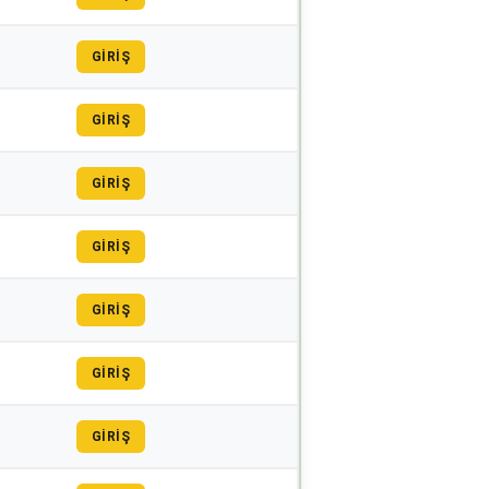
GİRİŞ
GİRİŞ
GİRİŞ
GİRİŞ
GİRİŞ
GİRİŞ
GİRİŞ