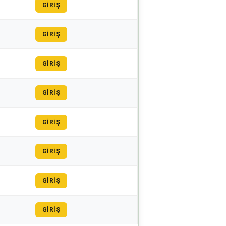
GİRİŞ
GİRİŞ
GİRİŞ
GİRİŞ
GİRİŞ
GİRİŞ
GİRİŞ
GİRİŞ