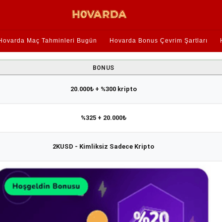
Hovarda Maç Tahminleri Bugün
Hovarda Bonus Çevrim Şartları
BONUS
20.000₺ + %300 kripto
%325 + 20.000₺
2KUSD - Kimliksiz Sadece Kripto