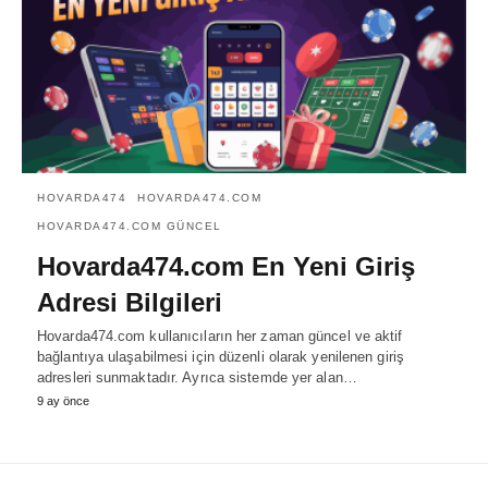
HOVARDA474
HOVARDA474.COM
HOVARDA474.COM GÜNCEL
Hovarda474.com En Yeni Giriş
Adresi Bilgileri
Hovarda474.com kullanıcıların her zaman güncel ve aktif
bağlantıya ulaşabilmesi için düzenli olarak yenilenen giriş
adresleri sunmaktadır. Ayrıca sistemde yer alan…
9 ay önce