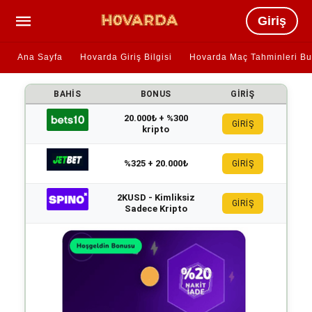
Giriş
Ana Sayfa
Hovarda Giriş Bilgisi
Hovarda Maç Tahminleri B
BAHIS
BONUS
GIRIŞ
20.000₺ + %300
GİRİŞ
kripto
%325 + 20.000₺
GİRİŞ
2KUSD - Kimliksiz
GİRİŞ
Sadece Kripto