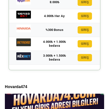
8.000₺
GİRİŞ
4.000₺ Her Ay
GİRİŞ
%300 Bonus
GİRİŞ
4.000₺ + 1.000₺
GİRİŞ
bedava
3.000₺ + 1.500₺
GİRİŞ
bedava
Hovarda474