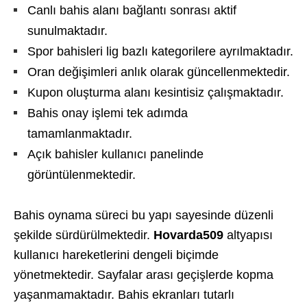
Canlı bahis alanı bağlantı sonrası aktif
sunulmaktadır.
Spor bahisleri lig bazlı kategorilere ayrılmaktadır.
Oran değişimleri anlık olarak güncellenmektedir.
Kupon oluşturma alanı kesintisiz çalışmaktadır.
Bahis onay işlemi tek adımda
tamamlanmaktadır.
Açık bahisler kullanıcı panelinde
görüntülenmektedir.
Bahis oynama süreci bu yapı sayesinde düzenli
şekilde sürdürülmektedir.
Hovarda509
altyapısı
kullanıcı hareketlerini dengeli biçimde
yönetmektedir. Sayfalar arası geçişlerde kopma
yaşanmamaktadır. Bahis ekranları tutarlı