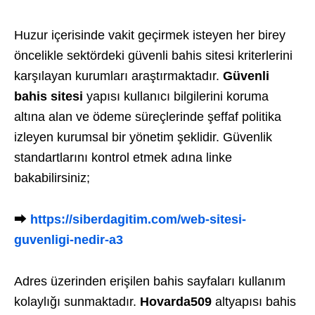
Huzur içerisinde vakit geçirmek isteyen her birey
öncelikle sektördeki güvenli bahis sitesi kriterlerini
karşılayan kurumları araştırmaktadır.
Güvenli
bahis sitesi
yapısı kullanıcı bilgilerini koruma
altına alan ve ödeme süreçlerinde şeffaf politika
izleyen kurumsal bir yönetim şeklidir. Güvenlik
standartlarını kontrol etmek adına linke
bakabilirsiniz;
⮕
https://siberdagitim.com/web-sitesi-
guvenligi-nedir-a3
Adres üzerinden erişilen bahis sayfaları kullanım
kolaylığı sunmaktadır.
Hovarda509
altyapısı bahis