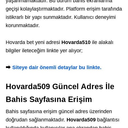
yaşanmamaktadır. Bu durum bahis ekranlarına
geçişi kolaylaştırmaktadır. Platform erişim tarafında
istikrarlı bir yapı sunmaktadır. Kullanıcı deneyimi
korunmaktadır.
Hovarda bet yeni adresi
Hovarda510
ile alakalı
bilgiler ileteceğim linkte yer alıyor;
⮕
Siteye dair önemli detaylar bu linkte.
Hovarda509 Güncel Adres İle
Bahis Sayfasına Erişim
Bahis sayfasına erişim güncel adres üzerinden
doğrudan sağlanmaktadır.
Hovarda509
bağlantısı
kullanıldığında kullanıcılar ana ekrandan bahis