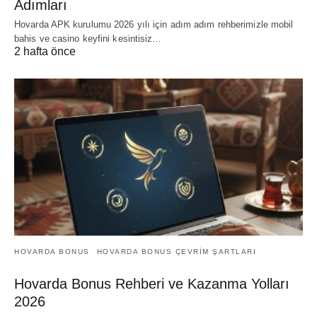
Adımları
Hovarda APK kurulumu 2026 yılı için adım adım rehberimizle mobil
bahis ve casino keyfini kesintisiz…
2 hafta önce
HOVARDA BONUS
HOVARDA BONUS ÇEVRIM ŞARTLARI
Hovarda Bonus Rehberi ve Kazanma Yolları
2026