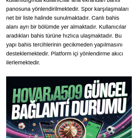
panosuna yönlendirilmektedir. Spor karşılaşmaları
net bir liste halinde sunulmaktadır. Canlı bahis
alanı ayrı bir bölümde yer almaktadır. Kullanıcılar
aradıkları bahis türüne hızlıca ulaşmaktadır. Bu
yapı bahis tercihlerinin gecikmeden yapılmasını
desteklemektedir. Platform içi yönlendirme akıcı
ilerlemektedir.