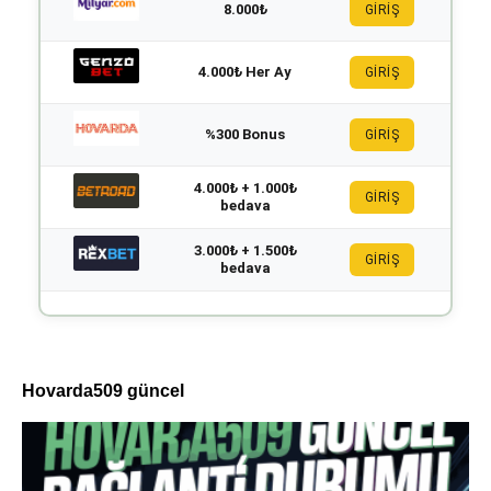
8.000₺
GİRİŞ
4.000₺ Her Ay
GİRİŞ
%300 Bonus
GİRİŞ
4.000₺ + 1.000₺
GİRİŞ
bedava
3.000₺ + 1.500₺
GİRİŞ
bedava
Hovarda509 güncel