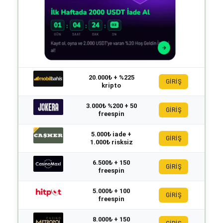
20.000₺ + %225
GİRİŞ
kripto
3.000₺ %200 + 50
GİRİŞ
freespin
5.000₺ iade +
GİRİŞ
1.000₺ risksiz
6.500₺ + 150
GİRİŞ
freespin
5.000₺ + 100
GİRİŞ
freespin
8.000₺ + 150