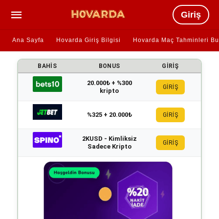
Giriş
Ana Sayfa
Hovarda Giriş Bilgisi
Hovarda Maç Tahminleri B
BAHIS
BONUS
GIRIŞ
20.000₺ + %300
GİRİŞ
kripto
%325 + 20.000₺
GİRİŞ
2KUSD - Kimliksiz
GİRİŞ
Sadece Kripto