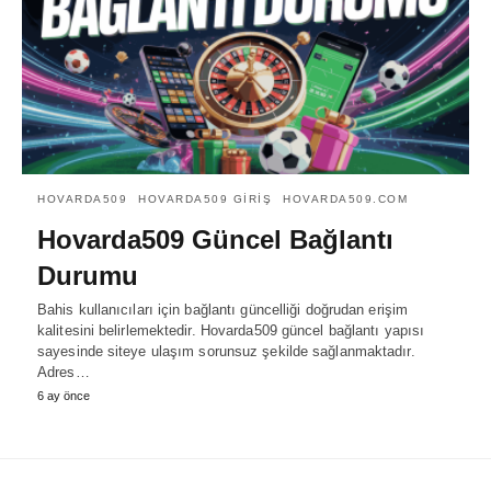
HOVARDA509
HOVARDA509 GIRIŞ
HOVARDA509.COM
Hovarda509 Güncel Bağlantı
Durumu
Bahis kullanıcıları için bağlantı güncelliği doğrudan erişim
kalitesini belirlemektedir. Hovarda509 güncel bağlantı yapısı
sayesinde siteye ulaşım sorunsuz şekilde sağlanmaktadır.
Adres…
6 ay önce