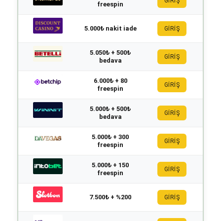
GİRİŞ
freespin
5.000₺ nakit iade
GİRİŞ
5.050₺ + 500₺
GİRİŞ
bedava
6.000₺ + 80
GİRİŞ
freespin
5.000₺ + 500₺
GİRİŞ
bedava
5.000₺ + 300
GİRİŞ
freespin
5.000₺ + 150
GİRİŞ
freespin
7.500₺ + %200
GİRİŞ