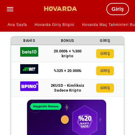
Giriş
Ana Sayfa
Hovarda Giriş Bilgisi
Hovarda Maç Tahminleri B
BAHIS
BONUS
GIRIŞ
20.000₺ + %300
GİRİŞ
kripto
%325 + 20.000₺
GİRİŞ
2KUSD - Kimliksiz
GİRİŞ
Sadece Kripto