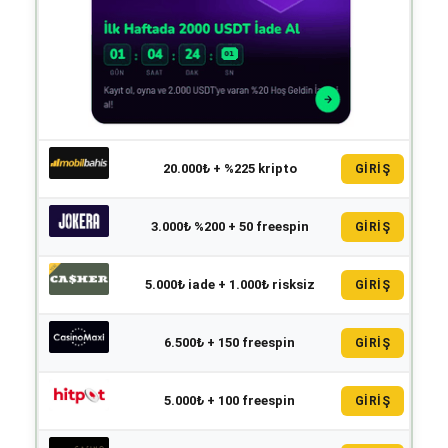
20.000₺ + %225 kripto
GİRİŞ
3.000₺ %200 + 50 freespin
GİRİŞ
5.000₺ iade + 1.000₺ risksiz
GİRİŞ
6.500₺ + 150 freespin
GİRİŞ
5.000₺ + 100 freespin
GİRİŞ