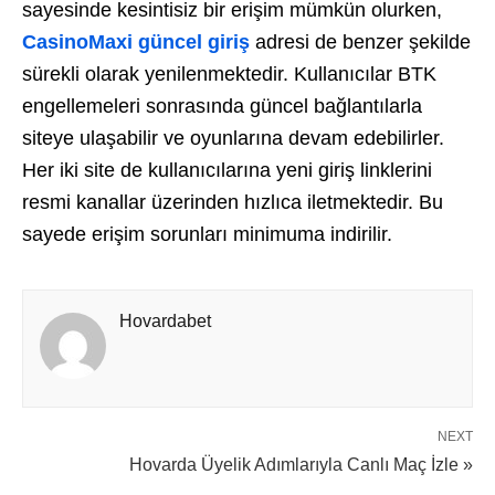
sayesinde kesintisiz bir erişim mümkün olurken,
CasinoMaxi güncel giriş
adresi de benzer şekilde
sürekli olarak yenilenmektedir. Kullanıcılar BTK
engellemeleri sonrasında güncel bağlantılarla
siteye ulaşabilir ve oyunlarına devam edebilirler.
Her iki site de kullanıcılarına yeni giriş linklerini
resmi kanallar üzerinden hızlıca iletmektedir. Bu
sayede erişim sorunları minimuma indirilir.
Hovardabet
NEXT
Hovarda Üyelik Adımlarıyla Canlı Maç İzle »