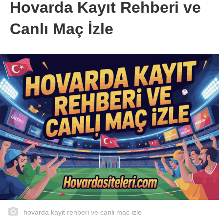
Hovarda Kayıt Rehberi ve
Canlı Maç İzle
hovarda kayit rehberi ve canli mac izle