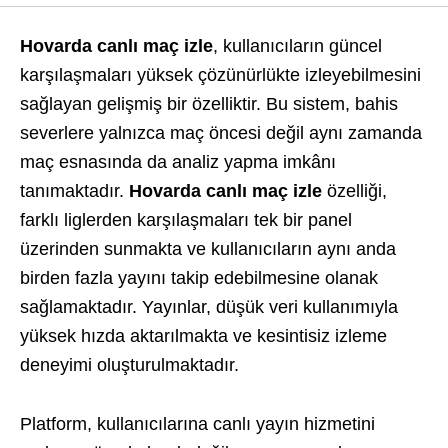
Hovarda canlı maç izle
, kullanıcıların güncel
karşılaşmaları yüksek çözünürlükte izleyebilmesini
sağlayan gelişmiş bir özelliktir. Bu sistem, bahis
severlere yalnızca maç öncesi değil aynı zamanda
maç esnasında da analiz yapma imkânı
tanımaktadır.
Hovarda canlı maç izle
özelliği,
farklı liglerden karşılaşmaları tek bir panel
üzerinden sunmakta ve kullanıcıların aynı anda
birden fazla yayını takip edebilmesine olanak
sağlamaktadır. Yayınlar, düşük veri kullanımıyla
yüksek hızda aktarılmakta ve kesintisiz izleme
deneyimi oluşturulmaktadır.
Platform, kullanıcılarına canlı yayın hizmetini