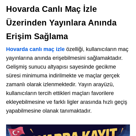
Hovarda Canlı Maç İzle
Üzerinden Yayınlara Anında
Erişim Sağlama
Hovarda canlı maç izle
özelliği, kullanıcıların maç
yayınlarına anında erişebilmesini sağlamaktadır.
Gelişmiş sunucu altyapısı sayesinde gecikme
süresi minimuma indirilmekte ve maçlar gerçek
zamanlı olarak izlenmektedir. Yayın arayüzü,
kullanıcıların tercih ettikleri maçları favorilere
ekleyebilmesine ve farklı ligler arasında hızlı geçiş
yapabilmesine olanak tanımaktadır.