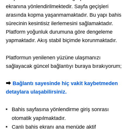
ekranına yönlendirilmektedir. Sayfa geçişleri
arasında kopma yaşanmamaktadır. Bu yapı bahis
sürecinin kesintisiz ilerlemesini sağlamaktadır.
Platform yoğunluk durumuna göre dengeleme
yapmaktadır. Akış stabil biçimde korunmaktadır.
Platformun yenilenen yüzüne ulaşmanızı
sağlayacak güncel bağlantıyı buraya bırakıyorum;
⮕
Bağlantı sayesinde hiç vakit kaybetmeden
detaylara ulaşabilirsiniz.
Bahis sayfasına yönlendirme giriş sonrası
otomatik yapılmaktadır.
Canlı bahis ekranı ana menüde aktif