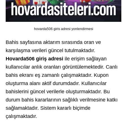
hovarda506 giris adresi yonlendirmesi
Bahis sayfasına aktarım sırasında oran ve
karşılaşma verileri güncel tutulmaktadır.
Hovarda506 giriş adresi
ile erişim sağlayan
kullanıcılar anlık oranları görüntülemektedir. Canlı
bahis ekranı eş zamanlı çalışmaktadır. Kupon
oluşturma alanı aktif durumdadır. Kullanıcılar
bahislerini güncel verilerle oluşturmaktadır. Bu
durum bahis kararlarının sağlıklı verilmesine katkı
sağlamaktadır. Sistem kararlı biçimde
çalışmaktadır.