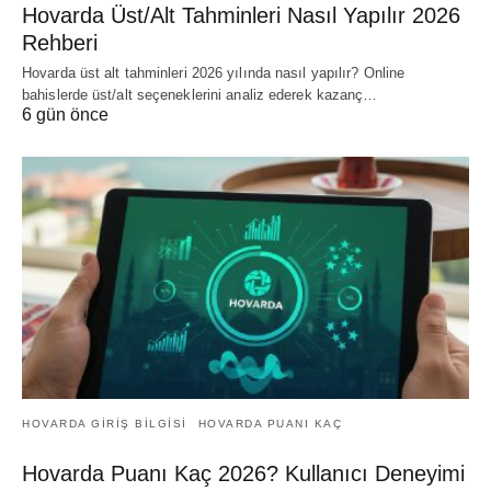
Hovarda Üst/Alt Tahminleri Nasıl Yapılır 2026
Rehberi
Hovarda üst alt tahminleri 2026 yılında nasıl yapılır? Online
bahislerde üst/alt seçeneklerini analiz ederek kazanç…
6 gün önce
HOVARDA GIRIŞ BILGISI
HOVARDA PUANI KAÇ
Hovarda Puanı Kaç 2026? Kullanıcı Deneyimi