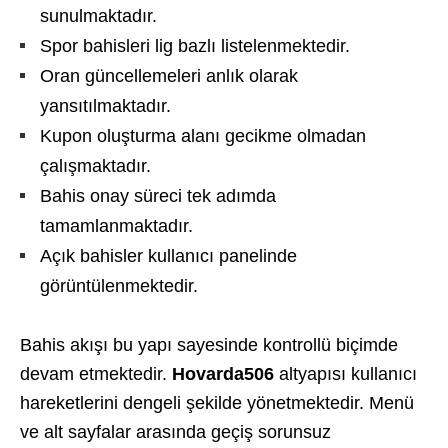
sunulmaktadır.
Spor bahisleri lig bazlı listelenmektedir.
Oran güncellemeleri anlık olarak
yansıtılmaktadır.
Kupon oluşturma alanı gecikme olmadan
çalışmaktadır.
Bahis onay süreci tek adımda
tamamlanmaktadır.
Açık bahisler kullanıcı panelinde
görüntülenmektedir.
Bahis akışı bu yapı sayesinde kontrollü biçimde
devam etmektedir.
Hovarda506
altyapısı kullanıcı
hareketlerini dengeli şekilde yönetmektedir. Menü
ve alt sayfalar arasında geçiş sorunsuz